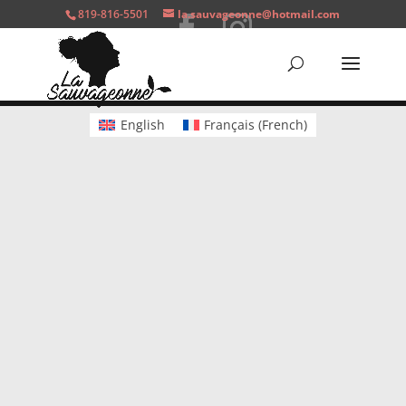
819-816-5501
la.sauvageonne@hotmail.com
© LaSauvageonne 2026 -- 985 Rang Rivière
Nord, St-Roch Ouest J0K 3H0 -- 819-816-5501
English
Français
(
French
)