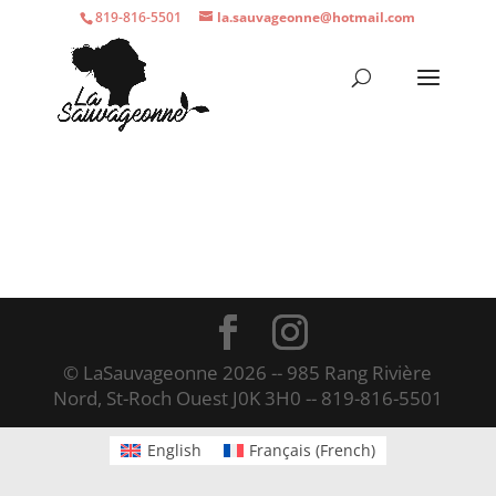
819-816-5501
la.sauvageonne@hotmail.com
© LaSauvageonne 2026 -- 985 Rang Rivière
Nord, St-Roch Ouest J0K 3H0 -- 819-816-5501
English
Français
(
French
)