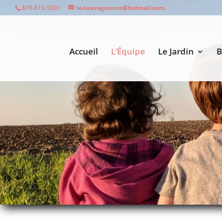
819-816-5501
la.sauvageonne@hotmail.com
Accueil
L’Équipe
Le Jardin
B