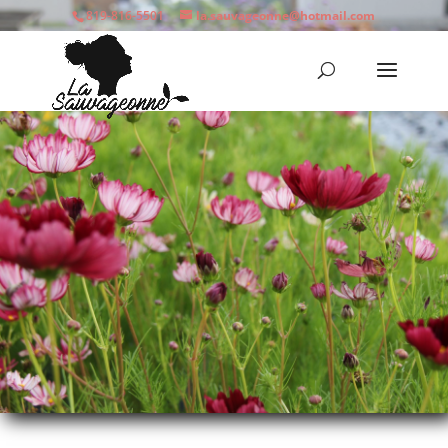
819-816-5501
la.sauvageonne@hotmail.com