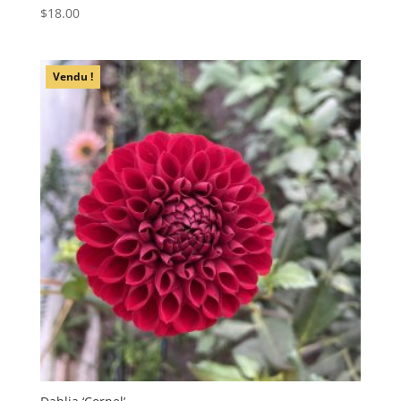
$
18.00
Vendu !