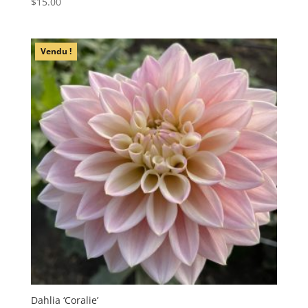
$
15.00
Vendu !
Dahlia ‘Coralie’