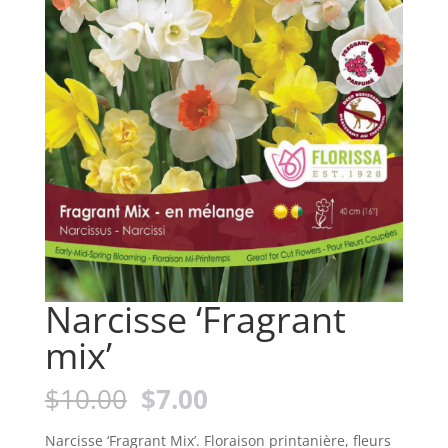
Narcisse ‘Fragrant
mix’
Le
Le
$
10.00
$
7.00
prix
prix
initial
actuel
Narcisse ‘Fragrant Mix’. Floraison printanière, fleurs