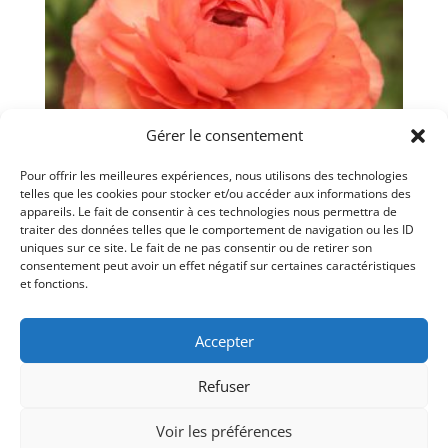
Gérer le consentement
Renoncules ‘Amandine
Pour offrir les meilleures expériences, nous utilisons des technologies
telles que les cookies pour stocker et/ou accéder aux informations des
Salmon’
appareils. Le fait de consentir à ces technologies nous permettra de
traiter des données telles que le comportement de navigation ou les ID
$
10.00
uniques sur ce site. Le fait de ne pas consentir ou de retirer son
consentement peut avoir un effet négatif sur certaines caractéristiques
et fonctions.
Accepter
© LaSauvageonne 2026 -- 985 Rang Rivière
Refuser
Nord, St-Roch Ouest J0K 3H0 -- 819-816-5501
Voir les préférences