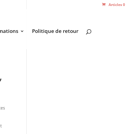
Articles 0
mations
Politique de retour
’
tes
t