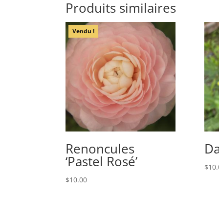
Produits similaires
Vendu !
Renoncules
Da
‘Pastel Rosé’
$
10.
$
10.00