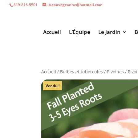
819-816-5501
la.sauvageonne@hotmail.com
Accueil
L’Équipe
Le Jardin
B
Accueil
/
Bulbes et tubercules
/
Pivoines
/ Pivoi
Vendu !