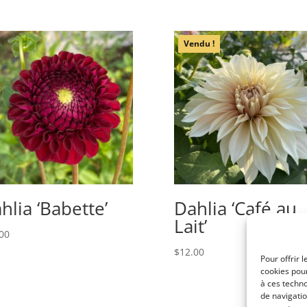
Vendu !
hlia ‘Babette’
Dahlia ‘Café au
Lait’
00
$
12.00
Pour offrir 
cookies pour
à ces techn
de navigatio