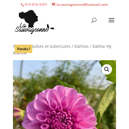
819-816-5501
la.sauvageonne@hotmail.com
Accueil
/
Bulbes et tubercules
/
Dahlias
/ Dahlia ‘Hy
Vendu !
Mallow’