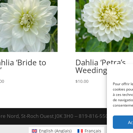
hlia ‘Bride to
Dahlia ‘Petra’s
’
Weeding’
00
$
10.00
Pour offrir 
cookies pour
à ces techn
de navigatio
consentement
re Nord, St-Roch Ouest J0K 3H0 -- 819-816-5501
Ac
English
(
Anglais
)
Français