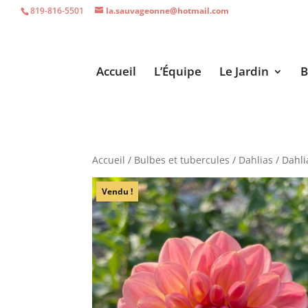
819-816-5501
la.sauvageonne@hotmail.com
Accueil
L’Équipe
Le Jardin
B
Accueil
/
Bulbes et tubercules
/
Dahlias
/ Dahlia
Vendu !