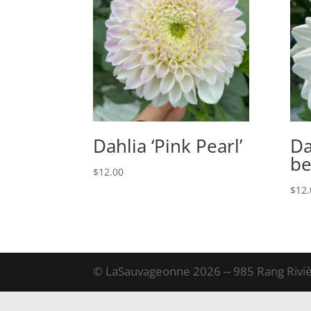
Dahlia ‘Pink Pearl’
Da
be
$
12.00
$
12.
© LaSauvageonne 2026 -- 985 Rang Riviè