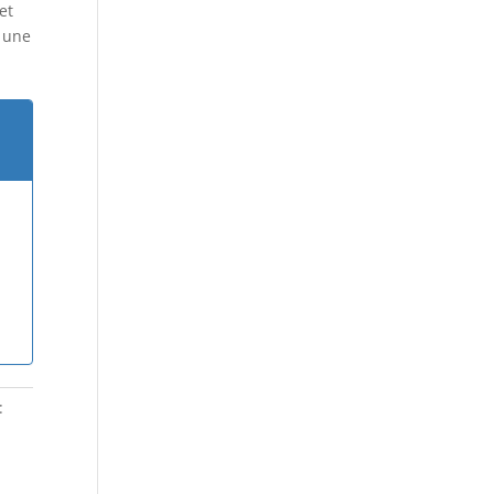
et
t une
: