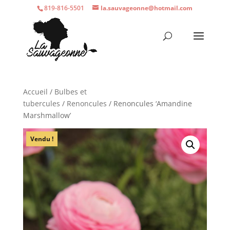
819-816-5501
la.sauvageonne@hotmail.com
Accueil
/
Bulbes et
tubercules
/
Renoncules
/ Renoncules ‘Amandine
Marshmallow’
Vendu !