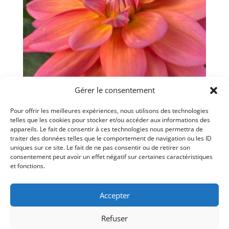
Gérer le consentement
Pour offrir les meilleures expériences, nous utilisons des technologies
telles que les cookies pour stocker et/ou accéder aux informations des
Dahlia ‘Great Silence’
appareils. Le fait de consentir à ces technologies nous permettra de
traiter des données telles que le comportement de navigation ou les ID
$
12.00
uniques sur ce site. Le fait de ne pas consentir ou de retirer son
consentement peut avoir un effet négatif sur certaines caractéristiques
et fonctions.
Accepter
© LaSauvageonne 2026 -- 985 Rang Rivière
Refuser
Nord, St-Roch Ouest J0K 3H0 -- 819-816-5501