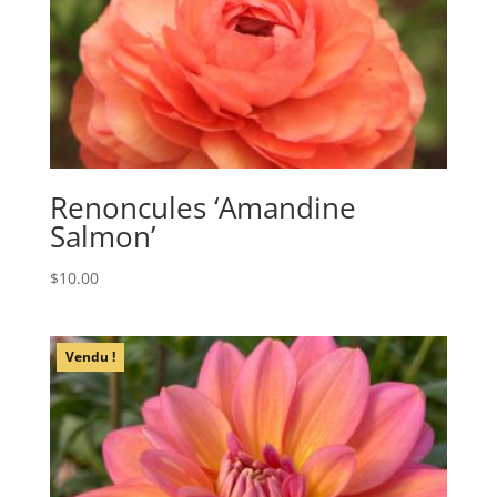
Renoncules ‘Amandine
Salmon’
$
10.00
Vendu !