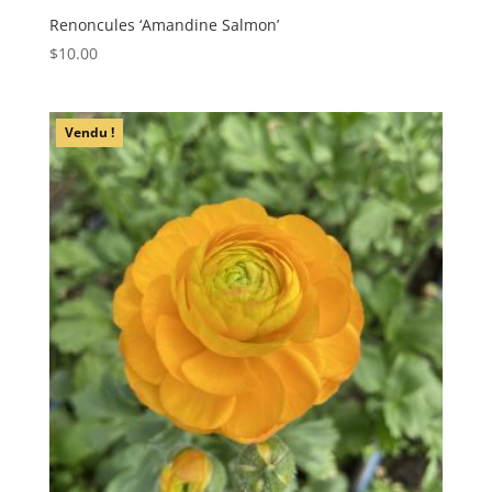
Renoncules ‘Amandine Salmon’
$
10.00
Vendu !