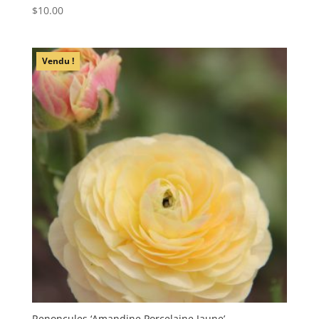
$
10.00
Vendu !
Renoncules ‘Amandine Porcelaine Jaune’