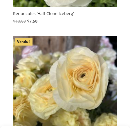
Renoncules ‘Half Clone Iceberg’
Le
Le
$
10.00
$
7.50
prix
prix
initial
actuel
était :
est :
Vendu !
$10.00.
$7.50.