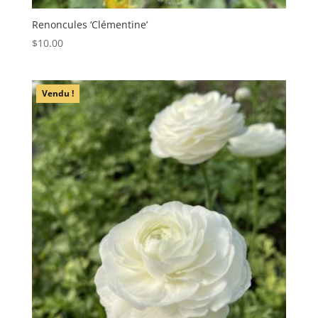
Renoncules ‘Clémentine’
$
10.00
Vendu !