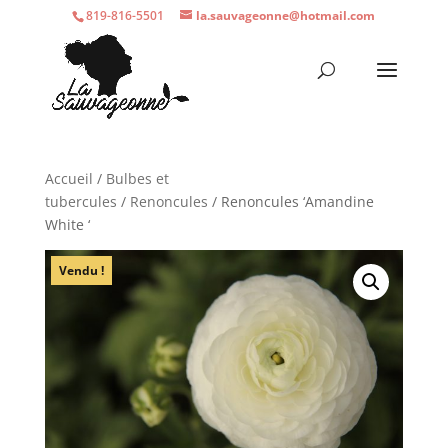
819-816-5501
la.sauvageonne@hotmail.com
Accueil
/
Bulbes et
tubercules
/
Renoncules
/ Renoncules ‘Amandine
White ‘
Vendu !