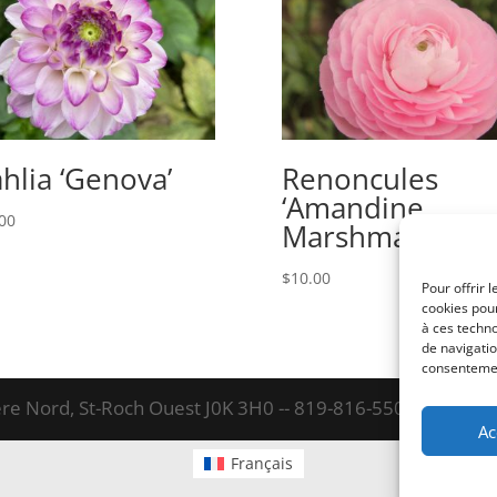
hlia ‘Genova’
Renoncules
‘Amandine
00
Marshmallow’
$
10.00
Pour offrir 
cookies pour
à ces techn
de navigatio
consentement
re Nord, St-Roch Ouest J0K 3H0 -- 819-816-5501
Ac
Français