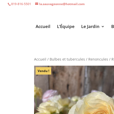
819-816-5501
la.sauvageonne@hotmail.com
Accueil
L’Équipe
Le Jardin
B
Accueil
/
Bulbes et tubercules
/
Renoncules
/ R
Vendu !