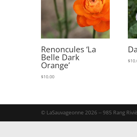
Renoncules ‘La
Da
Belle Dark
$
10.
Orange’
$
10.00
© LaSauvageonne 2026 -- 985 Rang Riviè