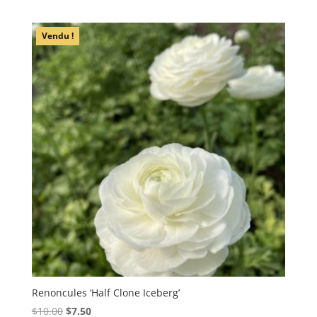
Vendu !
Renoncules ‘Half Clone Iceberg’
Le
Le
$
10.00
$
7.50