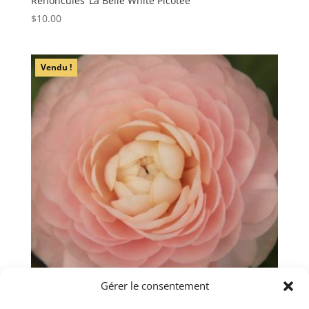
Renoncules ‘La Belle White Picotee’
$
10.00
Vendu !
Gérer le consentement