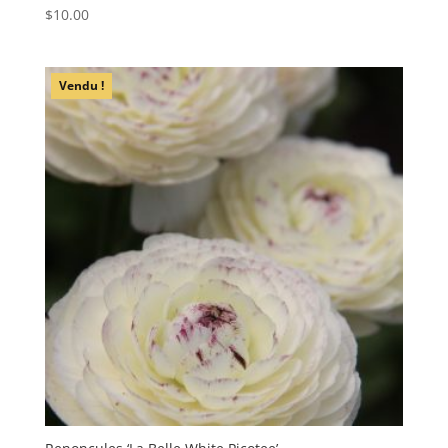
$
10.00
Vendu !