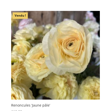
prix
prix
initial
actuel
était :
est :
Vendu !
$10.00.
$7.50.
Renoncules ‘Jaune pâle’