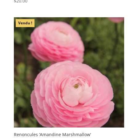
$
20.00
Vendu !
Renoncules ‘Amandine Marshmallow’