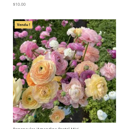
$
10.00
Vendu !