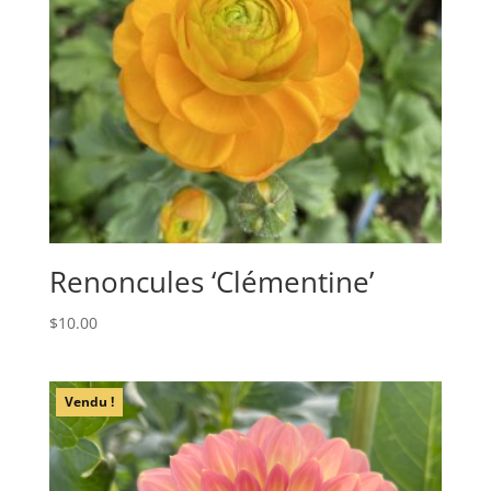
Renoncules ‘Clémentine’
$
10.00
Vendu !