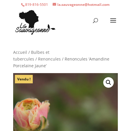
819-816-5501
la.sauvageonne@hotmail.com
Accueil
/
Bulbes et
tubercules
/
Renoncules
/ Renoncules ‘Amandine
Porcelaine Jaune’
Vendu !