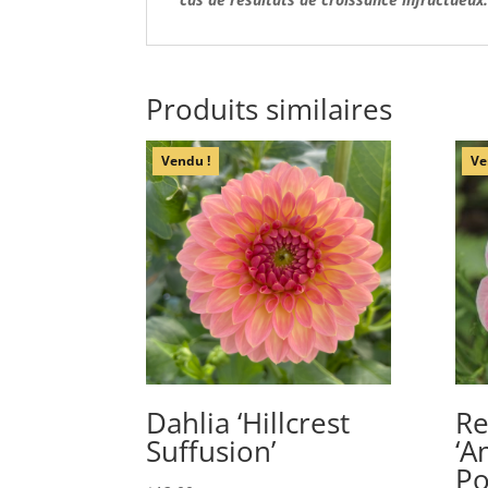
Produits similaires
Vendu !
Ve
Dahlia ‘Hillcrest
Re
Suffusion’
‘A
Po