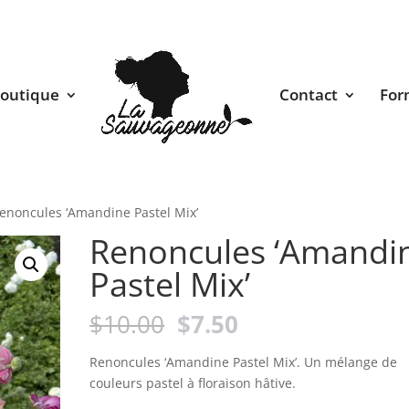
outique
Contact
For
enoncules ‘Amandine Pastel Mix’
Renoncules ‘Amandi
Pastel Mix’
Le
Le
$
10.00
$
7.50
prix
prix
initial
actuel
Renoncules ‘Amandine Pastel Mix’. Un mélange de
était :
est :
couleurs pastel à floraison hâtive.
$10.00.
$7.50.