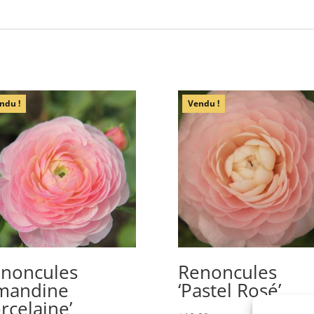
ndu !
Vendu !
noncules
Renoncules
mandine
‘Pastel Rosé’
rcelaine’