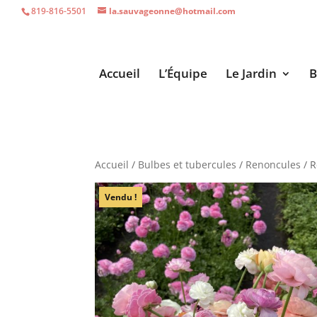
819-816-5501
la.sauvageonne@hotmail.com
Accueil
L’Équipe
Le Jardin
B
Accueil
/
Bulbes et tubercules
/
Renoncules
/ R
Vendu !