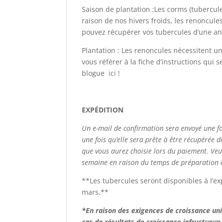
Saison de plantation :Les corms (tubercu
raison de nos hivers froids, les renoncu
pouvez récupérer vos tubercules d’une ann
Plantation : Les renoncules nécessitent u
vous référer à la fiche d’instructions qu
blogue
ici
!
EXPÉDITION
Un e-mail de confirmation sera envoyé une f
une fois qu’elle sera prête à être récupérée 
que vous aurez choisie lors du paiement. Ve
semaine en raison du temps de préparation
**Les tubercules seront disponibles à l’e
mars.**
*En raison des exigences de croissance un
cas de résultats de croissance infructueux