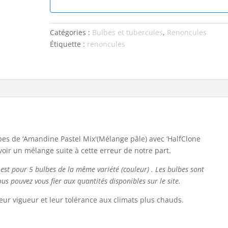
Catégories :
Bulbes et tubercules
,
Renoncules
Étiquette :
renoncules
es de ‘Amandine Pastel Mix'(Mélange pâle) avec ‘HalfClone
 avoir un mélange suite à cette erreur de notre part.
 est pour 5 bulbes de la même variété (couleur) . Les bulbes sont
us pouvez vous fier aux quantités disponibles sur le site.
ur vigueur et leur tolérance aux climats plus chauds.